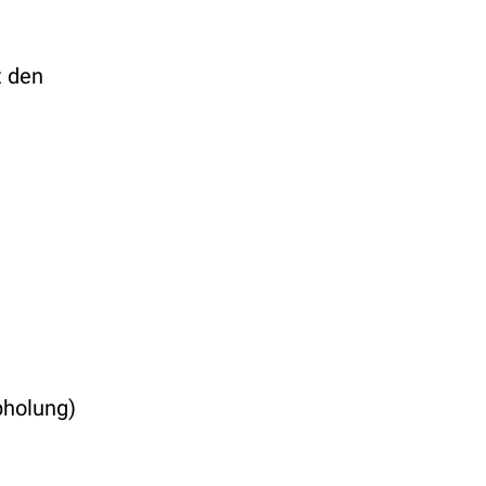
t den
bholung)