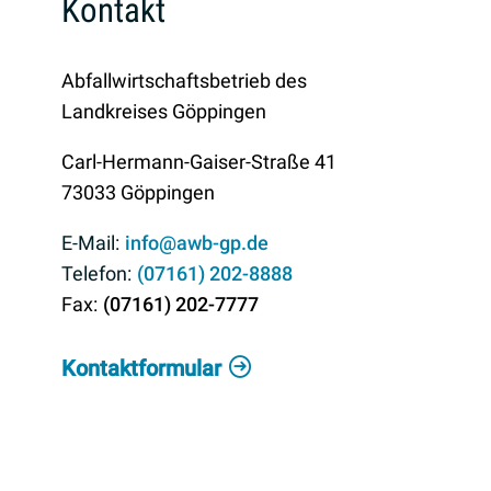
Kontakt
Abfallwirtschaftsbetrieb des
Landkreises Göppingen
Carl-Hermann-Gaiser-Straße 41
73033
Göppingen
info@awb-gp.de
(0
71
61) 2
02-88
88
(0
71
61) 2
02-77
77
Kontaktformular