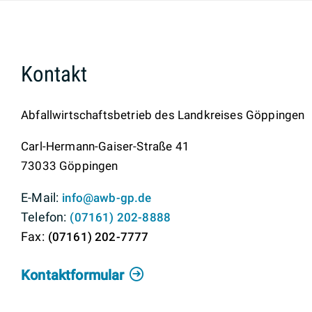
Kontakt
Abfallwirtschaftsbetrieb des Landkreises Göppingen
Carl-Hermann-Gaiser-Straße 41
73033
Göppingen
info@awb-gp.de
(0
71
61) 2
02-88
88
(0
71
61) 2
02-77
77
Kontaktformular